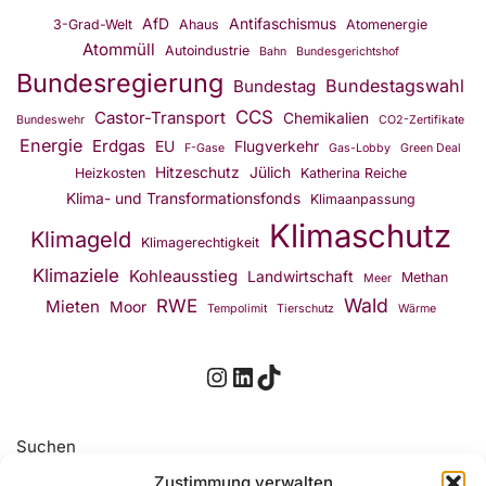
AfD
Antifaschismus
3-Grad-Welt
Ahaus
Atomenergie
Atommüll
Autoindustrie
Bahn
Bundesgerichtshof
Bundesregierung
Bundestagswahl
Bundestag
CCS
Castor-Transport
Chemikalien
Bundeswehr
CO2-Zertifikate
Energie
Erdgas
EU
Flugverkehr
F-Gase
Gas-Lobby
Green Deal
Hitzeschutz
Jülich
Heizkosten
Katherina Reiche
Klima- und Transformationsfonds
Klimaanpassung
Klimaschutz
Klimageld
Klimagerechtigkeit
Klimaziele
Kohleausstieg
Landwirtschaft
Methan
Meer
Wald
RWE
Mieten
Moor
Tempolimit
Tierschutz
Wärme
Suchen
Zustimmung verwalten