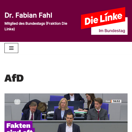
Dr. Fabian Fahl
Zum
Inhalt
Mitglied des Bundestags (Fraktion Die
Linke)
springen
AfD