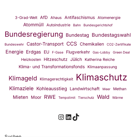
AfD
Antifaschismus
3-Grad-Welt
Ahaus
Atomenergie
Atommüll
Autoindustrie
Bahn
Bundesgerichtshof
Bundesregierung
Bundestagswahl
Bundestag
CCS
Castor-Transport
Chemikalien
Bundeswehr
CO2-Zertifikate
Energie
Erdgas
EU
Flugverkehr
F-Gase
Gas-Lobby
Green Deal
Hitzeschutz
Jülich
Heizkosten
Katherina Reiche
Klima- und Transformationsfonds
Klimaanpassung
Klimaschutz
Klimageld
Klimagerechtigkeit
Klimaziele
Kohleausstieg
Landwirtschaft
Methan
Meer
Wald
RWE
Mieten
Moor
Tempolimit
Tierschutz
Wärme
Suchen