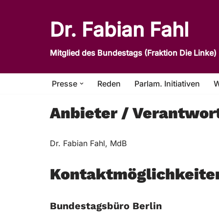
Dr. Fabian Fahl
Zum
Inhalt
Mitglied des Bundestags (Fraktion Die Linke)
springen
Presse
Reden
Parlam. Initiativen
W
Anbieter / Verantwor
Dr. Fabian Fahl, MdB
Kontaktmöglichkeite
Bundestagsbüro Berlin