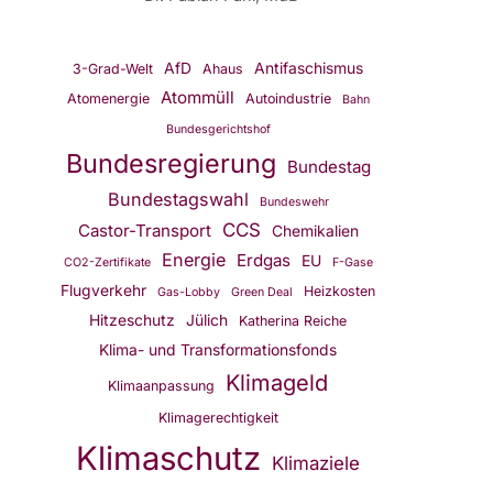
AfD
Antifaschismus
3-Grad-Welt
Ahaus
Atommüll
Atomenergie
Autoindustrie
Bahn
Bundesgerichtshof
Bundesregierung
Bundestag
Bundestagswahl
Bundeswehr
CCS
Castor-Transport
Chemikalien
Energie
Erdgas
EU
CO2-Zertifikate
F-Gase
Flugverkehr
Heizkosten
Gas-Lobby
Green Deal
Hitzeschutz
Jülich
Katherina Reiche
Klima- und Transformationsfonds
Klimageld
Klimaanpassung
Klimagerechtigkeit
Klimaschutz
Klimaziele