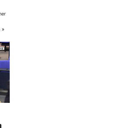
her
 »
n