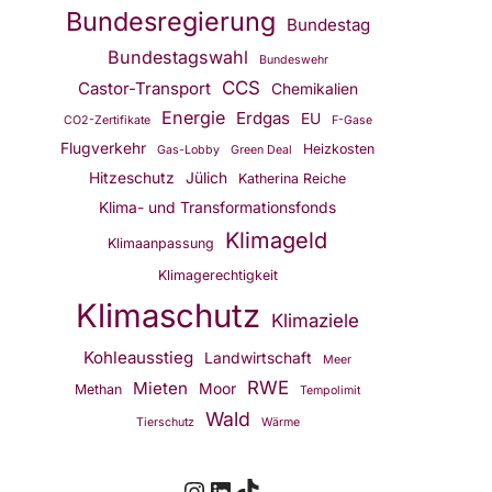
Bundesregierung
Bundestag
Bundestagswahl
Bundeswehr
CCS
Castor-Transport
Chemikalien
Energie
Erdgas
EU
CO2-Zertifikate
F-Gase
Flugverkehr
Heizkosten
Gas-Lobby
Green Deal
Hitzeschutz
Jülich
Katherina Reiche
Klima- und Transformationsfonds
Klimageld
Klimaanpassung
Klimagerechtigkeit
Klimaschutz
Klimaziele
Kohleausstieg
Landwirtschaft
Meer
RWE
Mieten
Moor
Methan
Tempolimit
Wald
Tierschutz
Wärme