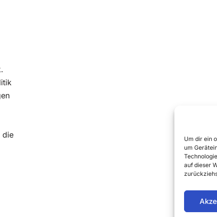
.
itik
gen
 die
Um dir ein 
um Gerätein
Technologie
auf dieser 
zurückziehs
Akze