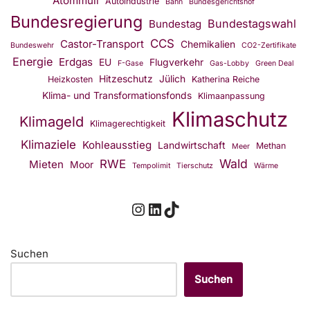
Atommüll
Autoindustrie
Bahn
Bundesgerichtshof
Bundesregierung
Bundestagswahl
Bundestag
CCS
Castor-Transport
Chemikalien
Bundeswehr
CO2-Zertifikate
Energie
Erdgas
EU
Flugverkehr
F-Gase
Gas-Lobby
Green Deal
Hitzeschutz
Jülich
Heizkosten
Katherina Reiche
Klima- und Transformationsfonds
Klimaanpassung
Klimaschutz
Klimageld
Klimagerechtigkeit
Klimaziele
Kohleausstieg
Landwirtschaft
Methan
Meer
Wald
RWE
Mieten
Moor
Tempolimit
Tierschutz
Wärme
Suchen
Suchen