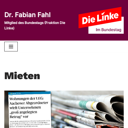
Dr. Fabian Fahl
Zum
Inhalt
Mitglied des Bundestags (Fraktion Die
Linke)
springen
Mieten