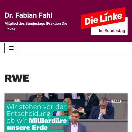
Dr. Fabian Fahl
Zum
Inhalt
Mitglied des Bundestags (Fraktion Die
Linke)
springen
RWE