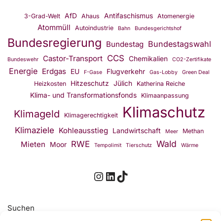
AfD
Antifaschismus
3-Grad-Welt
Ahaus
Atomenergie
Atommüll
Autoindustrie
Bahn
Bundesgerichtshof
Bundesregierung
Bundestagswahl
Bundestag
CCS
Castor-Transport
Chemikalien
Bundeswehr
CO2-Zertifikate
Energie
Erdgas
EU
Flugverkehr
F-Gase
Gas-Lobby
Green Deal
Hitzeschutz
Jülich
Heizkosten
Katherina Reiche
Klima- und Transformationsfonds
Klimaanpassung
Klimaschutz
Klimageld
Klimagerechtigkeit
Klimaziele
Kohleausstieg
Landwirtschaft
Methan
Meer
Wald
RWE
Mieten
Moor
Tempolimit
Tierschutz
Wärme
Suchen