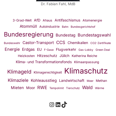
Dr. Fabian Fahl, MdB
AfD
Antifaschismus
3-Grad-Welt
Ahaus
Atomenergie
Atommüll
Autoindustrie
Bahn
Bundesgerichtshof
Bundesregierung
Bundestagswahl
Bundestag
CCS
Castor-Transport
Chemikalien
Bundeswehr
CO2-Zertifikate
Energie
Erdgas
EU
Flugverkehr
F-Gase
Gas-Lobby
Green Deal
Hitzeschutz
Jülich
Heizkosten
Katherina Reiche
Klima- und Transformationsfonds
Klimaanpassung
Klimaschutz
Klimageld
Klimagerechtigkeit
Klimaziele
Kohleausstieg
Landwirtschaft
Methan
Meer
Wald
RWE
Mieten
Moor
Tempolimit
Tierschutz
Wärme