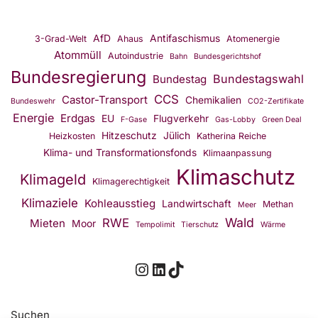
AfD
Antifaschismus
3-Grad-Welt
Ahaus
Atomenergie
Atommüll
Autoindustrie
Bahn
Bundesgerichtshof
Bundesregierung
Bundestagswahl
Bundestag
CCS
Castor-Transport
Chemikalien
Bundeswehr
CO2-Zertifikate
Energie
Erdgas
EU
Flugverkehr
F-Gase
Gas-Lobby
Green Deal
Hitzeschutz
Jülich
Heizkosten
Katherina Reiche
Klima- und Transformationsfonds
Klimaanpassung
Klimaschutz
Klimageld
Klimagerechtigkeit
Klimaziele
Kohleausstieg
Landwirtschaft
Methan
Meer
Wald
RWE
Mieten
Moor
Tempolimit
Tierschutz
Wärme
Suchen