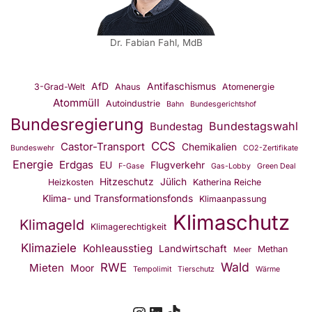
Dr. Fabian Fahl, MdB
AfD
Antifaschismus
3-Grad-Welt
Ahaus
Atomenergie
Atommüll
Autoindustrie
Bahn
Bundesgerichtshof
Bundesregierung
Bundestagswahl
Bundestag
CCS
Castor-Transport
Chemikalien
Bundeswehr
CO2-Zertifikate
Energie
Erdgas
EU
Flugverkehr
F-Gase
Gas-Lobby
Green Deal
Hitzeschutz
Jülich
Heizkosten
Katherina Reiche
Klima- und Transformationsfonds
Klimaanpassung
Klimaschutz
Klimageld
Klimagerechtigkeit
Klimaziele
Kohleausstieg
Landwirtschaft
Methan
Meer
Wald
RWE
Mieten
Moor
Tempolimit
Tierschutz
Wärme