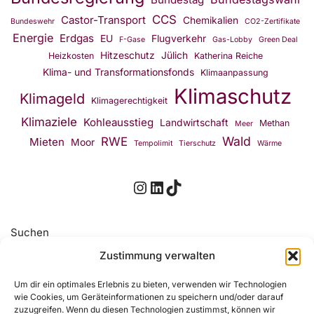
CCS
Castor-Transport
Chemikalien
Bundeswehr
CO2-Zertifikate
Energie
Erdgas
EU
Flugverkehr
F-Gase
Gas-Lobby
Green Deal
Hitzeschutz
Jülich
Heizkosten
Katherina Reiche
Klima- und Transformationsfonds
Klimaanpassung
Klimaschutz
Klimageld
Klimagerechtigkeit
Klimaziele
Kohleausstieg
Landwirtschaft
Methan
Meer
Wald
RWE
Mieten
Moor
Tempolimit
Tierschutz
Wärme
Suchen
Zustimmung verwalten
Suchen
Um dir ein optimales Erlebnis zu bieten, verwenden wir Technologien
wie Cookies, um Geräteinformationen zu speichern und/oder darauf
zuzugreifen. Wenn du diesen Technologien zustimmst, können wir