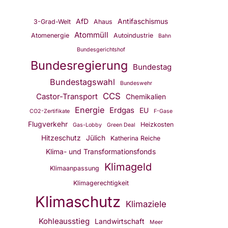
AfD
Antifaschismus
3-Grad-Welt
Ahaus
Atommüll
Atomenergie
Autoindustrie
Bahn
Bundesgerichtshof
Bundesregierung
Bundestag
Bundestagswahl
Bundeswehr
CCS
Castor-Transport
Chemikalien
Energie
Erdgas
EU
CO2-Zertifikate
F-Gase
Flugverkehr
Heizkosten
Gas-Lobby
Green Deal
Hitzeschutz
Jülich
Katherina Reiche
Klima- und Transformationsfonds
Klimageld
Klimaanpassung
Klimagerechtigkeit
Klimaschutz
Klimaziele
Kohleausstieg
Landwirtschaft
Meer