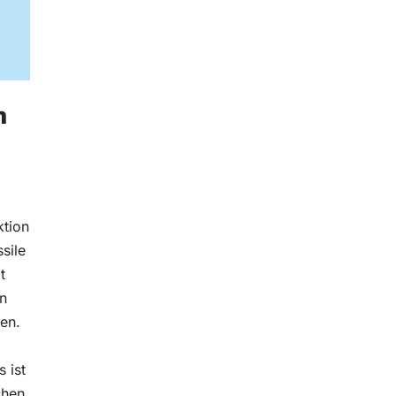
m
ktion
sile
t
n
en.
 ist
chen