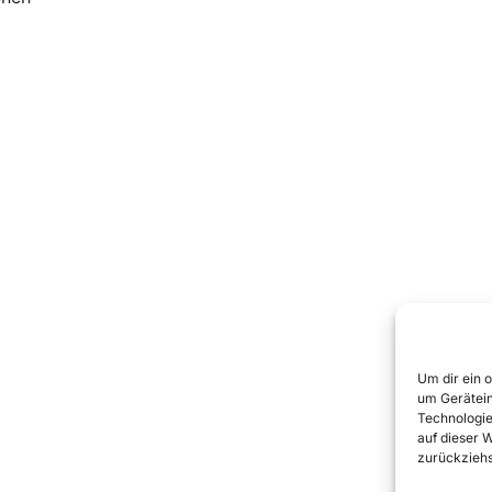
Um dir ein 
um Gerätein
Technologie
auf dieser 
zurückziehs