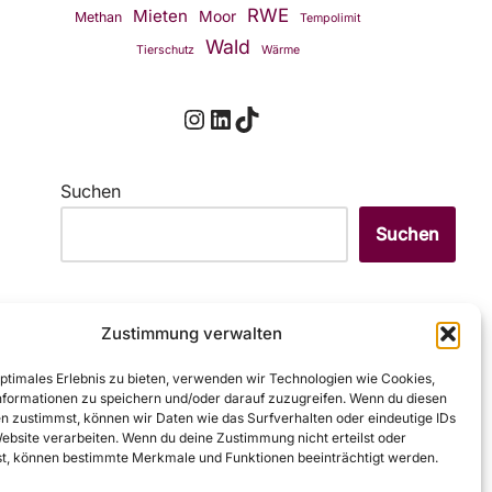
RWE
Mieten
Moor
Methan
Tempolimit
Wald
Tierschutz
Wärme
Suchen
Suchen
Zustimmung verwalten
optimales Erlebnis zu bieten, verwenden wir Technologien wie Cookies,
Ein Fehler ist aufgetreten – der Feed
formationen zu speichern und/oder darauf zuzugreifen. Wenn du diesen
n zustimmst, können wir Daten wie das Surfverhalten oder eindeutige IDs
funktioniert zurzeit nicht. Versuche es
Website verarbeiten. Wenn du deine Zustimmung nicht erteilst oder
später noch einmal.
t, können bestimmte Merkmale und Funktionen beeinträchtigt werden.