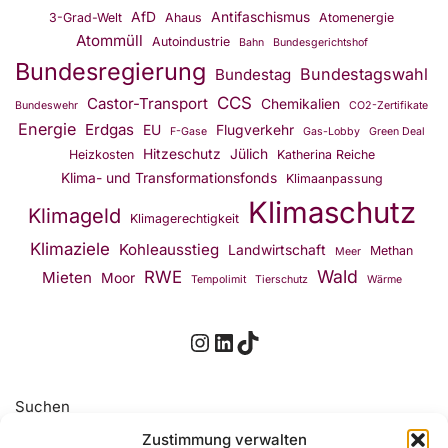
AfD
Antifaschismus
3-Grad-Welt
Ahaus
Atomenergie
Atommüll
Autoindustrie
Bahn
Bundesgerichtshof
Bundesregierung
Bundestagswahl
Bundestag
CCS
Castor-Transport
Chemikalien
Bundeswehr
CO2-Zertifikate
Energie
Erdgas
EU
Flugverkehr
F-Gase
Gas-Lobby
Green Deal
Hitzeschutz
Jülich
Heizkosten
Katherina Reiche
Klima- und Transformationsfonds
Klimaanpassung
Klimaschutz
Klimageld
Klimagerechtigkeit
Klimaziele
Kohleausstieg
Landwirtschaft
Methan
Meer
Wald
RWE
Mieten
Moor
Tempolimit
Tierschutz
Wärme
Suchen
Zustimmung verwalten
Suchen