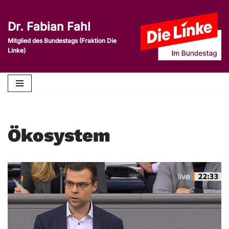
Dr. Fabian Fahl
Zum
Inhalt
Mitglied des Bundestags (Fraktion Die
Linke)
springen
Ökosystem