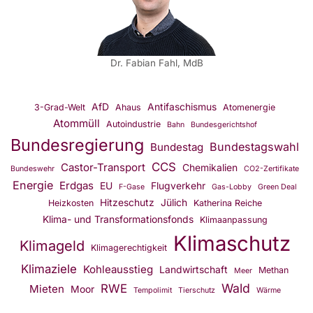
Dr. Fabian Fahl, MdB
AfD
Antifaschismus
3-Grad-Welt
Ahaus
Atomenergie
Atommüll
Autoindustrie
Bahn
Bundesgerichtshof
Bundesregierung
Bundestagswahl
Bundestag
CCS
Castor-Transport
Chemikalien
Bundeswehr
CO2-Zertifikate
Energie
Erdgas
EU
Flugverkehr
F-Gase
Gas-Lobby
Green Deal
Hitzeschutz
Jülich
Heizkosten
Katherina Reiche
Klima- und Transformationsfonds
Klimaanpassung
Klimaschutz
Klimageld
Klimagerechtigkeit
Klimaziele
Kohleausstieg
Landwirtschaft
Methan
Meer
Wald
RWE
Mieten
Moor
Tempolimit
Tierschutz
Wärme