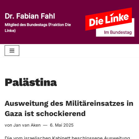
Dr. Fabian Fahl
Zum
Inhalt
Mitglied des Bundestags (Fraktion Die
Linke)
springen
Palästina
Ausweitung des Militäreinsatzes in
Gaza ist schockierend
von
Jan van Aken
6. Mai 2025
Die vom israelischen Kabinett beschlossene Ausweitung