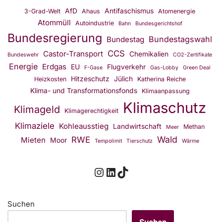
AfD
Antifaschismus
3-Grad-Welt
Ahaus
Atomenergie
Atommüll
Autoindustrie
Bahn
Bundesgerichtshof
Bundesregierung
Bundestagswahl
Bundestag
CCS
Castor-Transport
Chemikalien
Bundeswehr
CO2-Zertifikate
Energie
Erdgas
EU
Flugverkehr
F-Gase
Gas-Lobby
Green Deal
Hitzeschutz
Jülich
Heizkosten
Katherina Reiche
Klima- und Transformationsfonds
Klimaanpassung
Klimaschutz
Klimageld
Klimagerechtigkeit
Klimaziele
Kohleausstieg
Landwirtschaft
Methan
Meer
Wald
RWE
Mieten
Moor
Tempolimit
Tierschutz
Wärme
Suchen