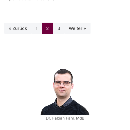
« Zurück
1
2
3
Weiter »
Dr. Fabian Fahl, MdB