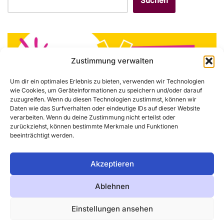
Suchen
Zustimmung verwalten
Um dir ein optimales Erlebnis zu bieten, verwenden wir Technologien
wie Cookies, um Geräteinformationen zu speichern und/oder darauf
zuzugreifen. Wenn du diesen Technologien zustimmst, können wir
Daten wie das Surfverhalten oder eindeutige IDs auf dieser Website
verarbeiten. Wenn du deine Zustimmung nicht erteilst oder
zurückziehst, können bestimmte Merkmale und Funktionen
Ein Fehler ist aufgetreten – der Feed funktioniert zurzeit
beeinträchtigt werden.
nicht. Versuche es später noch einmal.
Akzeptieren
Ablehnen
Impressum
Datenschutzerklärung
Einstellungen ansehen
Cookie-Richtlinie (EU)