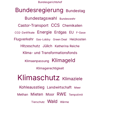
Bundesgerichtshof
Bundesregierung
Bundestag
Bundestagswahl
Bundeswehr
CCS
Castor-Transport
Chemikalien
Energie
Erdgas
EU
CO2-Zertifikate
F-Gase
Flugverkehr
Heizkosten
Gas-Lobby
Green Deal
Hitzeschutz
Jülich
Katherina Reiche
Klima- und Transformationsfonds
Klimageld
Klimaanpassung
Klimagerechtigkeit
Klimaschutz
Klimaziele
Kohleausstieg
Landwirtschaft
Meer
RWE
Mieten
Moor
Methan
Tempolimit
Wald
Tierschutz
Wärme