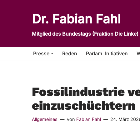
Dr. Fabian Fahl
Zum
Inhalt
Mitglied des Bundestags (Fraktion Die Linke)
springen
Presse
Reden
Parlam. Initiativen
W
Fossilindustrie v
einzuschüchtern
Allgemeines
von
Fabian Fahl
24. März 202