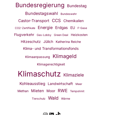
Bundesregierung
Bundestag
Bundestagswahl
Bundeswehr
CCS
Castor-Transport
Chemikalien
Energie
Erdgas
EU
CO2-Zertifikate
F-Gase
Flugverkehr
Heizkosten
Gas-Lobby
Green Deal
Hitzeschutz
Jülich
Katherina Reiche
Klima- und Transformationsfonds
Klimageld
Klimaanpassung
Klimagerechtigkeit
Klimaschutz
Klimaziele
Kohleausstieg
Landwirtschaft
Meer
RWE
Mieten
Moor
Methan
Tempolimit
Wald
Tierschutz
Wärme